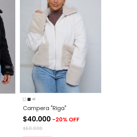
+1
Campera "Riga"
$40.000
-
20
%
OFF
$50.000