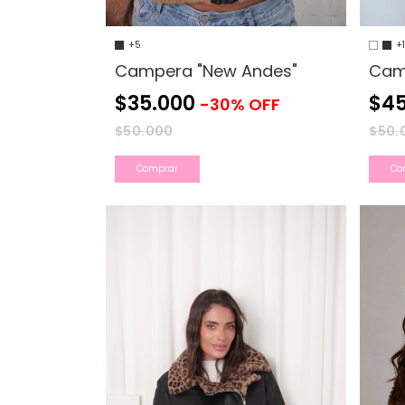
+5
+
Campera "New Andes"
Camp
$35.000
$4
-
30
%
OFF
$50.000
$50.
Comprar
Co