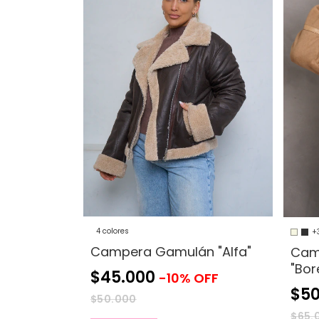
4 colores
+
Campera Gamulán "Alfa"
Cam
"Bor
$45.000
-
10
%
OFF
$5
$50.000
$65.