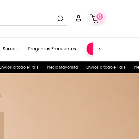
0
s Somos
Preguntas Frecuentes
SHOWROOM
yorista
Envíos a todo el País
Precio Mayorista
Envíos a todo el