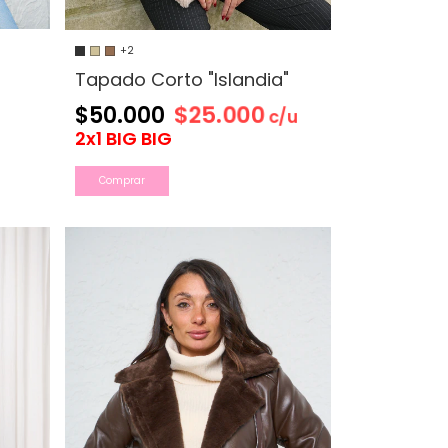
+2
Tapado Corto "Islandia"
$25.000
$50.000
c/u
2x1 BIG BIG
Comprar