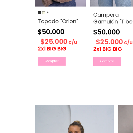
+1
era
Campera
Tapado "Orion"
dia"
Gamulán "Tibe
$50.000
000
$50.000
$25.000
$25.000
c/u
c/
2x1 BIG BIG
2x1 BIG BIG
Comprar
Comprar