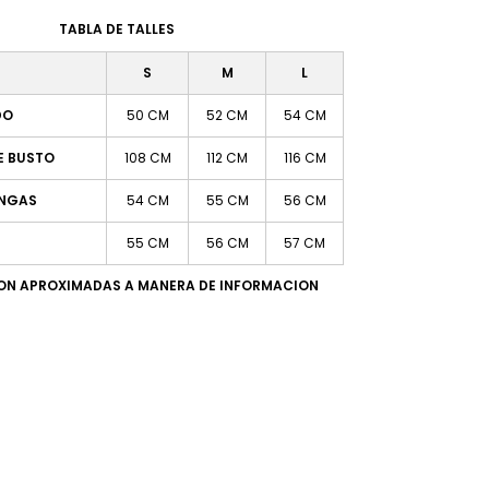
TABLA DE TALLES
S
M
L
DO
50 CM
52 CM
54 CM
E BUSTO
108 CM
112 CM
116 CM
ANGAS
54 CM
55 CM
56 CM
55 CM
56 CM
57 CM
SON APROXIMADAS A MANERA DE INFORMACION