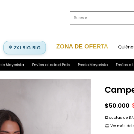
ZONA DE OFERTA
Quiéne
2X1 BIG BIG
Envíos a todo el País
Precio Mayorista
Envíos a todo el País
Camper
$50.000
12
cuotas de
$7
Ver más deta