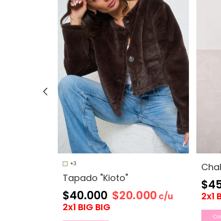
+3
Chal
o "Roma"
Tapado "Kioto"
$45
$20.000
$40.000
OFF
2x1 
c/u
2x1 BIG BIG
Co