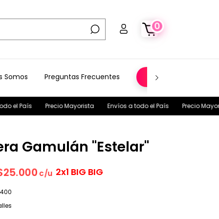
0
s Somos
Preguntas Frecuentes
SHOWROOM
Precio Mayorista
Envíos a todo el País
Precio Mayorista
Envíos 
a Gamulán "Estelar"
$25.000
2x1 BIG BIG
c/u
.400
lles