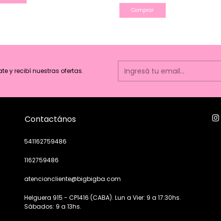
Comprar
ate y recibí nuestras ofertas.
Contactános
541162759486
1162759486
atencioncliente@bigbigba.com
Helguera 915 - CP1416 (CABA). Lun a Vier: 9 a 17:30hs.
Sábados: 9 a 13hs.