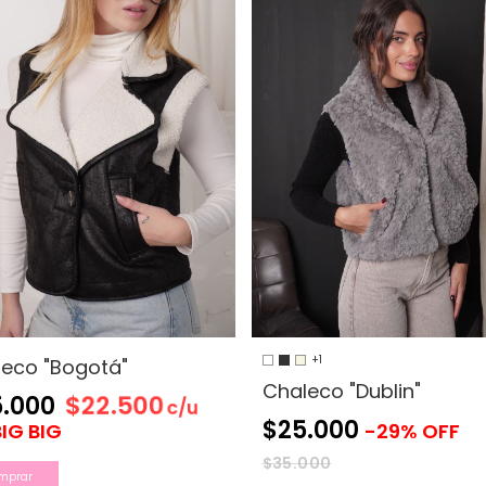
+1
eco "Bogotá"
Chaleco "Dublin"
$22.500
.000
c/u
$25.000
BIG BIG
-
29
%
OFF
$35.000
mprar