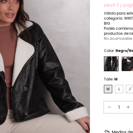
¡Llevá 2 y pagá
Válido para est
categoría: WINT
BIG.
Podés combinar
productos de l
No acumulable
Color:
Negro/N
Talle:
M
M
L
S
Medios de