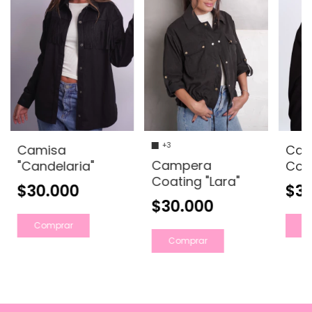
+3
Camisa
Cam
Campera
"Candelaria"
Coat
Coating "Lara"
$30.000
$3
$30.000
Comprar
C
Comprar