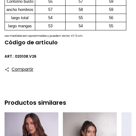
Contorno busto
55
57
59
ancho hombros
57
58
59
largo total
54
55
56
largo mangas
53
54
55
Las medidas son aproximadas y pueden variar ±1–2 cm.
Código de artículo
ART.: 020108.V26
Compartir
Productos similares