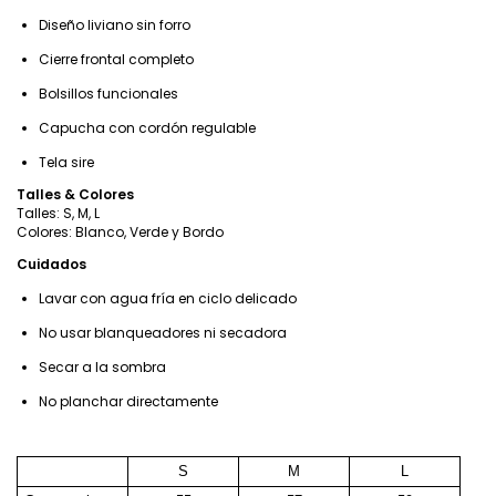
Diseño liviano sin forro
Cierre frontal completo
Bolsillos funcionales
Capucha con cordón regulable
Tela sire
Talles & Colores
Talles: S, M, L
Colores: Blanco, Verde y Bordo
Cuidados
Lavar con agua fría en ciclo delicado
No usar blanqueadores ni secadora
Secar a la sombra
No planchar directamente
S
M
L